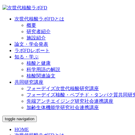
Skip
to
content
次世代核酸ラボFDとは
概要
研究者紹介
施設紹介
論文・学会発表
ラボFDレポート
知る・学ぶ
核酸と健康
科学用語の解説
核酸関連論文
共同研究講座
フォーデイズ次世代核酸研究講座
フォーデイズ核酸・ペプチド・タンパク質共同研
先端アンチエイジング研究社会連携講座
加齢生体機能学研究社会連携講座
toggle navigation
HOME