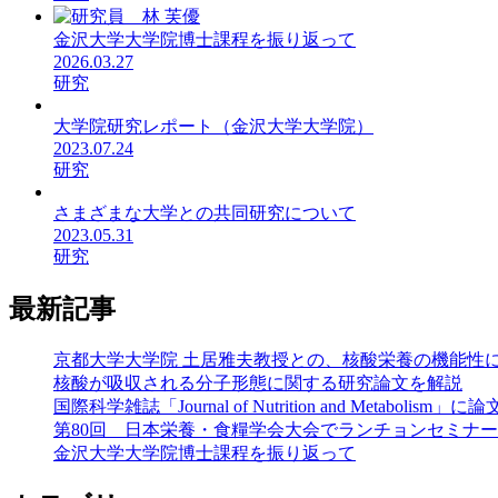
金沢大学大学院博士課程を振り返って
2026.03.27
研究
大学院研究レポート（金沢大学大学院）
2023.07.24
研究
さまざまな大学との共同研究について
2023.05.31
研究
最新記事
京都大学大学院 土居雅夫教授との、核酸栄養の機能性
核酸が吸収される分子形態に関する研究論文を解説
国際科学雑誌「Journal of Nutrition and Metaboli
第80回 日本栄養・食糧学会大会でランチョンセミナ
金沢大学大学院博士課程を振り返って