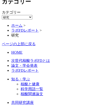
カテゴリー
カテゴリー
ホーム
>
ラボFDレポート
>
研究
ページの上部に戻る
HOME
次世代核酸ラボFDとは
論文・学会発表
ラボFDレポート
知る・学ぶ
核酸と健康
科学用語一覧
核酸関連論文
共同研究講座