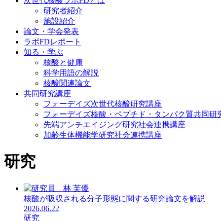
次世代核酸ラボFDとは
研究者紹介
施設紹介
論文・学会発表
ラボFDレポート
知る・学ぶ
核酸と健康
科学用語の解説
核酸関連論文
共同研究講座
フォーデイズ次世代核酸研究講座
フォーデイズ核酸・ペプチド・タンパク質共同研
先端アンチエイジング研究社会連携講座
加齢生体機能学研究社会連携講座
研究
核酸が吸収される分子形態に関する研究論文を解説
2026.06.22
研究