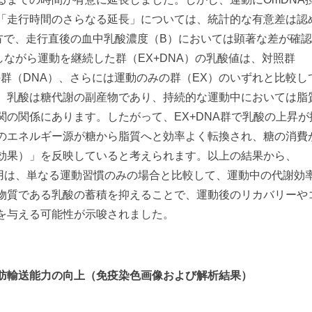
「走行時間のさらなる延長」については、統計的な有意差は認
方で、走行直後の血中乳酸濃度（B）においては顕著な差が確
しながら運動を継続した群（EX+DNA）の乳酸値は、対照群
の群（DNA）、さらには運動のみの群（EX）のいずれと比較し
。乳酸は糖代謝の副産物であり、持続的な運動中においては脂
関の関係にあります。したがって、EX+DNA群で乳酸の上昇が
のエネルギー源が糖から脂質へと効率よく転換され、糖の消費
効果）」を反映していると考えられます。以上の結果から、
併用は、単なる運動習慣のみの場合と比較して、運動中の代謝効
物質である乳酸の蓄積を抑えることで、運動後のリカバリーや
を与える可能性が示唆されました。
肪輸送能力の向上（免疫染色画像および解析結果）