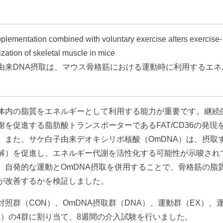
lementation combined with voluntary exercise alters exercise-
ization of skeletal muscle in mice
由来DNA摂取は、マウス骨格筋における運動時に利用するエネ
体内の脂質をエネルギーとして利用する能力が重要です。継続
を促進する脂肪酸トランスポーターであるFAT/CD36の発現
。また、サケ白子由来デオキシリボ核酸（OmDNA）は、摂取
解）を促進し、エネルギー代謝を活性化する可能性が示唆され
、自発的な運動とOmDNA摂取を併用することで、骨格筋の脂
が改善するかを検証しました。
照群（CON）、OmDNA摂取群（DNA）、運動群（EX）、
DNA）の4群に割り当て、8週間の介入試験を行いました。