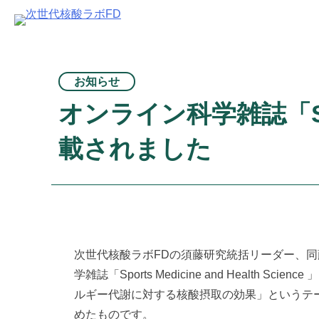
S
k
i
p
お知らせ
t
オンライン科学雑誌「Sport
o
c
載されました
o
n
t
e
n
t
次世代核酸ラボFDの須藤研究統括リーダー、
学雑誌「Sports Medicine and Health
ルギー代謝に対する核酸摂取の効果」というテ
めたものです。